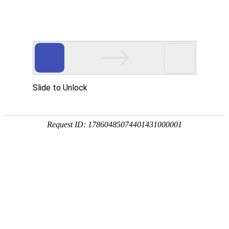
-->
麒麟云SAAS服务平台
麒麟云SAAS服务平台
首页 建站
商城
小程序
首页
服务
QQ：624549607 联系电话：158226526
案例
定制开发