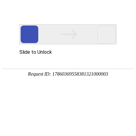
友情链接：
新世界网站
云顶线上最新官网
dafa娱乐电脑网页
版
DB真人帮助中心
乐天堂线路导航
星图科技
BC.Game国
际网址
云顶线上官网
fun88乐天堂入口
豪利棋牌首页
麒麟云SAAS服务平台
-->
营销案例
麒麟云SAAS服务平台
您的姓名/企业
首页 建站
商城
小程序
海量精美模版、助您轻松玩转品牌营销
*
电话
怎样建立个自己的网站？怎样自己创建网
首页
*
QQ：624549607 联系电话：158226526
地址
轻松简单操作
服务
*
马上提交
易用的平台，流畅的操作，熟
企业邮箱
案例
低成本拥有专属域名邮箱
全球覆盖